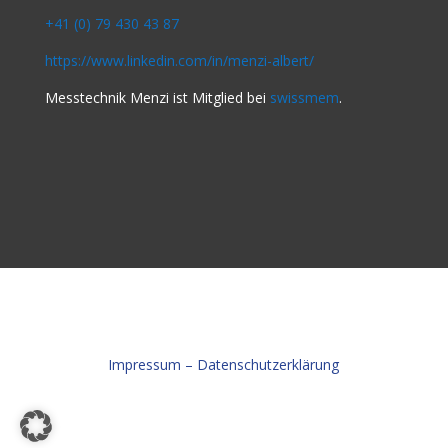
+41 (0) 79 430 43 87
https://www.linkedin.com/in/
menzi-albert/
Messtechnik Menzi ist Mitglied bei
swissmem
.
Impressum – Datenschutzerklärung