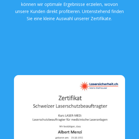
können wir optimale Ergebnisse erzielen, wovon
unsere Kunden direkt profitieren. Untenstehend finden
Sie eine kleine Auswahl unserer Zertifikate.