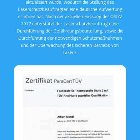
aktualisiert wurde, wodurch die Stellung des
Laserschutzbeauftragten eine deutliche Aufwertung
erfahren hat. Nach der aktuellen Fassung der OStrV
2017 unterstützt der Laserschutzbeauftragte die
Durchführung der Gefährdungsbeurteilung, sowie die
Durchführung der notwendigen Schutzmaßnahmen
und der Überwachung des sicheren Betriebs von
Lasern.