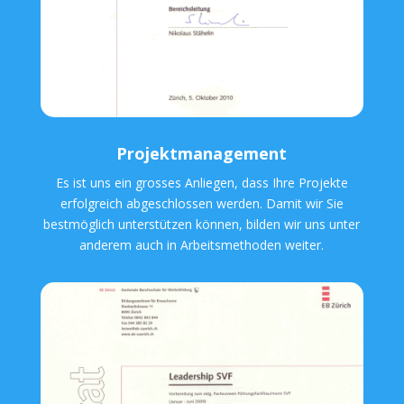
Projektmanagement
Es ist uns ein grosses Anliegen, dass Ihre Projekte
erfolgreich abgeschlossen werden. Damit wir Sie
bestmöglich unterstützen können, bilden wir uns unter
anderem auch in Arbeitsmethoden weiter.