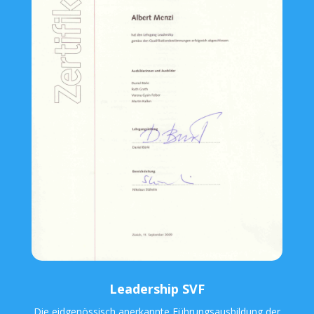
Leadership SVF
Die eidgenössisch anerkannte Führungsausbildung der