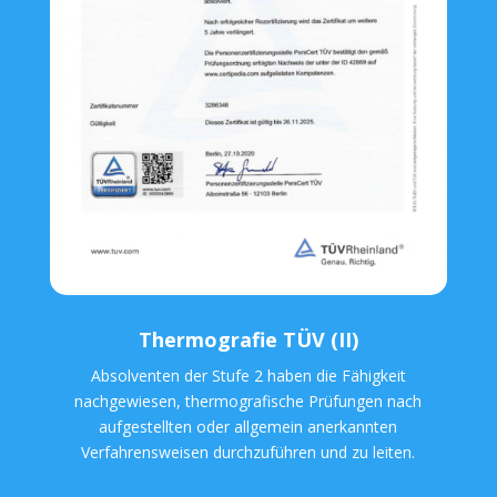
Thermografie TÜV (II)
Absolventen der Stufe 2 haben die Fähigkeit
nachgewiesen, thermografische Prüfungen nach
aufgestellten oder allgemein anerkannten
Verfahrensweisen durchzuführen und zu leiten.